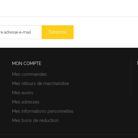
S'inscrire
MON COMPTE
Mes commandes
Mes retours de marchandise
Mes avoirs
Mes adresses
Mes informations personnelles
Mes bons de réduction