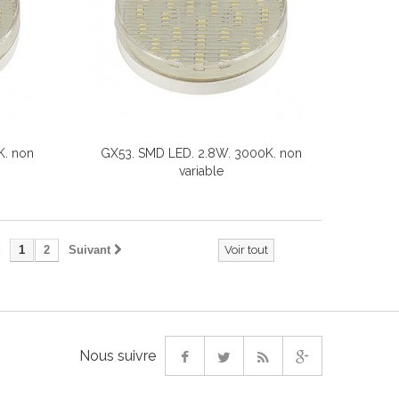
K. non
GX53. SMD LED. 2.8W. 3000K. non
variable
1
2
Suivant
Voir tout
Nous suivre