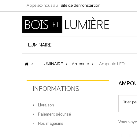
Appelez-nous au :
Site de démonstartion
LUMINAIRE
LUMINAIRE
Ampoule
Ampoule LED
AMPOU
INFORMATIONS
Trier pa
Livraison
Paiement sécurisé
Vous voyez
Nos magasins