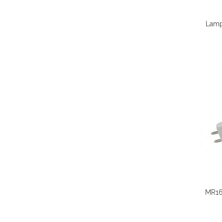
Lamp
MR16