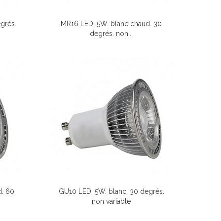
grés.
MR16 LED. 5W. blanc chaud. 30
degrés. non...
d. 60
GU10 LED. 5W. blanc. 30 degrés.
non variable